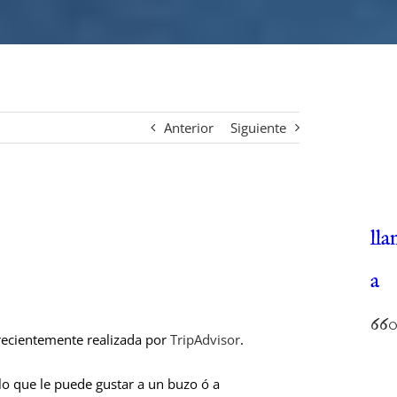
Anterior
Siguiente
lla
a
66
 recientemente realizada por
TripAdvisor
.
lo que le puede gustar a un buzo ó a