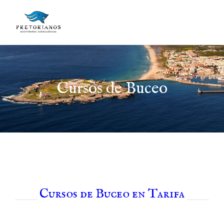
Saltar
al
contenido
Cursos de Buceo
Cursos de Buceo en Tarifa