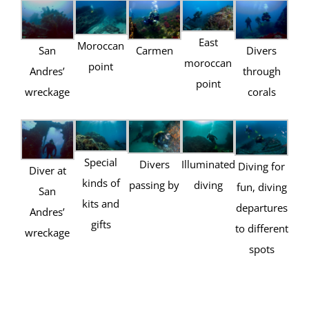
East
Moroccan
San
Carmen
Divers
moroccan
point
Andres’
through
point
wreckage
corals
Special
Divers
Illuminated
Diving for
Diver at
kinds of
passing by
diving
fun, diving
San
kits and
departures
Andres’
gifts
to different
wreckage
spots