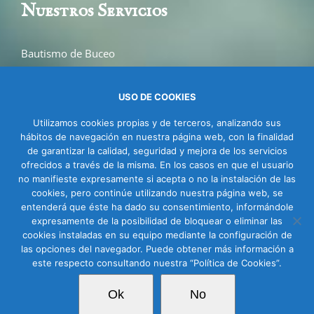
Nuestros Servicios
Bautismo de Buceo
Buceo en La Herradura
Cursos
USO DE COOKIES
Salidas de Buceo
Utilizamos cookies propias y de terceros, analizando sus
Buceo para empresas
hábitos de navegación en nuestra página web, con la finalidad
de garantizar la calidad, seguridad y mejora de los servicios
ofrecidos a través de la misma. En los casos en que el usuario
no manifieste expresamente si acepta o no la instalación de las
cookies, pero continúe utilizando nuestra página web, se
entenderá que éste ha dado su consentimiento, informándole
expresamente de la posibilidad de bloquear o eliminar las
cookies instaladas en su equipo mediante la configuración de
las opciones del navegador. Puede obtener más información a
© Copyright
2026 Todos los derechos Reservados |
Información
este respecto consultando nuestra “Política de Cookies”.
Legal
|
Cookies
|
Politica de Privacidad
Ok
No