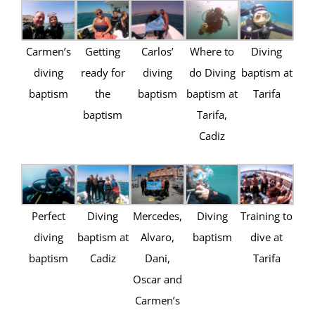
Carmen’s
Getting
Carlos’
Where to
Diving
diving
ready for
diving
do Diving
baptism at
baptism
the
baptism
baptism at
Tarifa
baptism
Tarifa,
Cadiz
Perfect
Diving
Mercedes,
Diving
Training to
diving
baptism at
Alvaro,
baptism
dive at
baptism
Cadiz
Dani,
Tarifa
Oscar and
Carmen’s